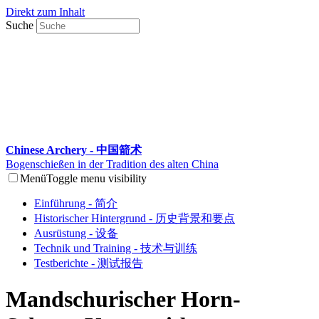
Direkt zum Inhalt
Suche
Chinese Archery - 中国箭术
Bogenschießen in der Tradition des alten China
Menü
Toggle menu visibility
Einführung - 简介
Historischer Hintergrund - 历史背景和要点
Ausrüstung - 设备
Technik und Training - 技术与训练
Testberichte - 测试报告
Mandschurischer Horn-
Sehnen-Kompositbogen von
André Brennecke