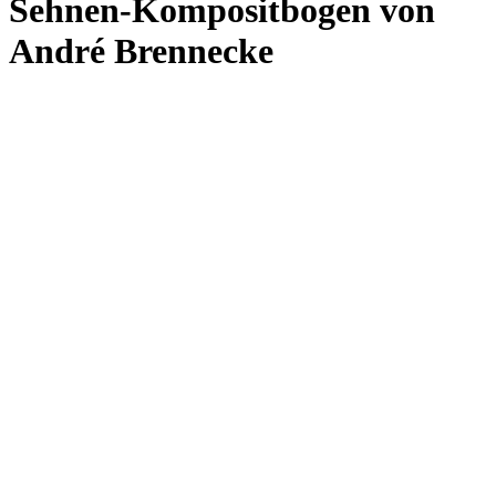
Stammdaten
Horn-Sehnen-Komposit-Bogen im Stil der Kriegs- und Jagdbogen
der chinesischen Mandschu-/Qing-Dynastie (1644-1911).
Individuelle Auftragsarbeit.